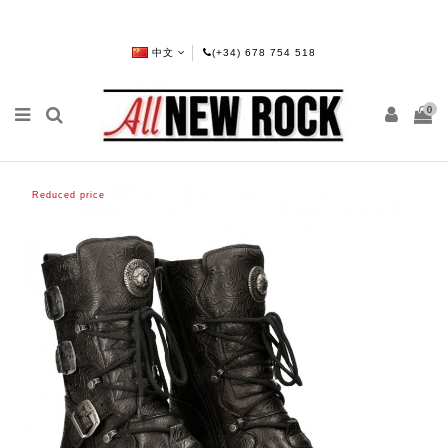
中文
(+34) 678 754 518
0
Reduced price