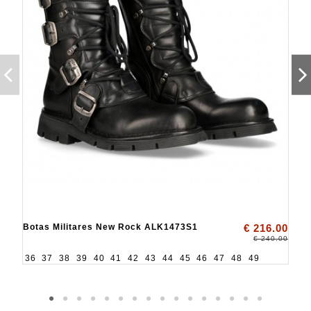
Botas Militares New Rock ALK1473S1
€ 216.00
€ 240.00
36
37
38
39
40
41
42
43
44
45
46
47
48
49