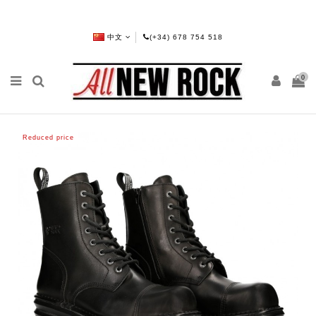
中文
(+34) 678 754 518
0
Reduced price