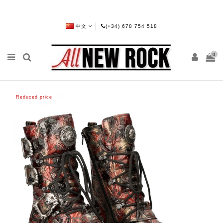
中文
(+34) 678 754 518
0
Reduced price