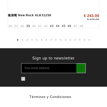
搖滾靴 New Rock ALK312S6
€ 243.00
€ 270.00
36
37
38
39
40
41
42
43
44
45
46
47
48
Sign up to newsletter
Términos y Condiciones