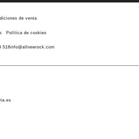
diciones de venta
s
Política de cookies
4 518
info@allnewrock.com
ota.es