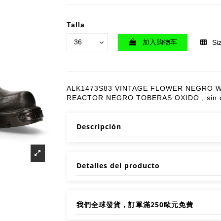
Talla
加入购物车
Siz
ALK1473S83 VINTAGE FLOWER NEGRO W
REACTOR NEGRO TOBERAS OXIDO , sin or
Descripción
Detalles del producto
我們全球發貨，訂單滿250歐元免費