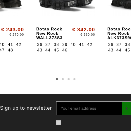
€ 243.00
Botas Rock
€ 342.00
Botas Roc
New Rock
New Rock
€ 270.00
€ 380.00
WALL373S3
ALK373S9
40
41
42
36
37
38
39
40
41
42
36
37
38
47
48
43
44
45
46
43
44
45
Sign up to newsletter