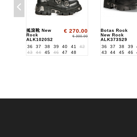
搖滾靴 New
€ 270.00
Botas Rock
Rock
New Rock
€ 300.00
ALK1020S2
ALK373S29
36
37
38
39
40
41
42
36
37
38
39
43
44
45
46
47
48
43
44
45
46