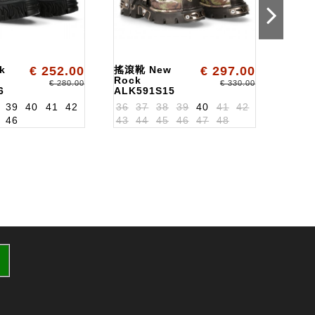
k
€ 252.00
搖滾靴 New
€ 297.00
Bota
Rock
New 
€ 280.00
€ 330.00
6
ALK591S15
ALK5
39
40
41
42
36
37
38
39
40
41
42
36
3
46
43
44
45
46
47
48
43
4