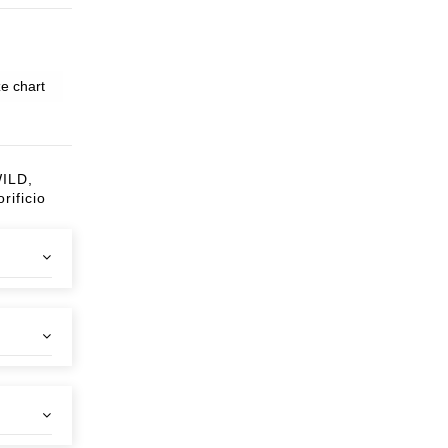
e chart
ILD,
ificio