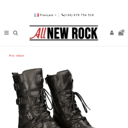
Français
(+34) 678 754 518
0
Prix réduit