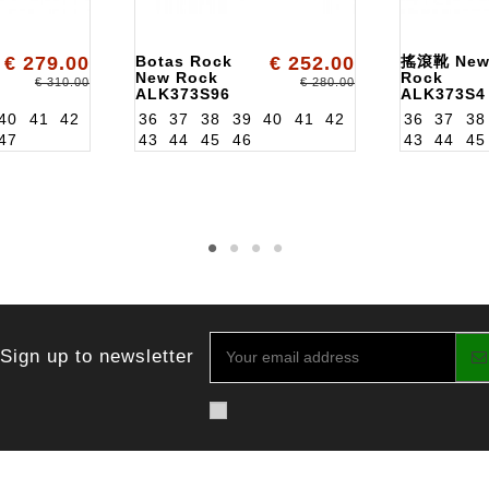
€ 279.00
Botas Rock
€ 252.00
搖滾靴 Ne
New Rock
Rock
€ 310.00
€ 280.00
ALK373S96
ALK373S4
40
41
42
36
37
38
39
40
41
42
36
37
38
47
43
44
45
46
43
44
45
Sign up to newsletter