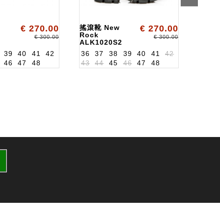
w
€ 270.00
搖滾靴 New
€ 270.00
Botas
Rock
ALKM
€ 300.00
€ 300.00
ALK1020S2
39
40
41
42
36
37
38
39
40
41
42
46
47
48
43
44
45
46
47
48
36
3
43
4