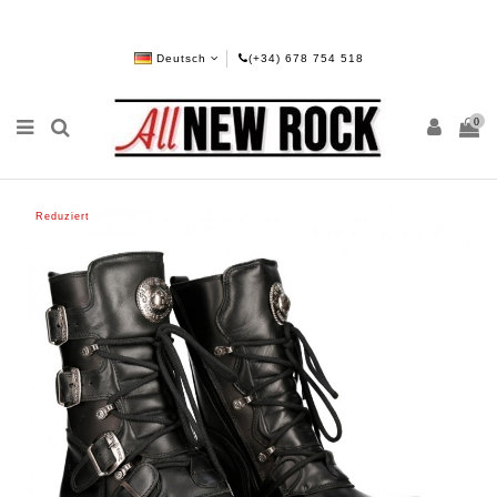
Deutsch
(+34) 678 754 518
0
Reduziert