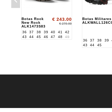
Botas Rock
€ 243.00
Botas Militare
New Rock
ALKWALL126C
€ 270.00
ALK1473S83
36
37
38
39
40
41
42
43
44
45
46
47
48
49
36
37
38
39
43
44
45