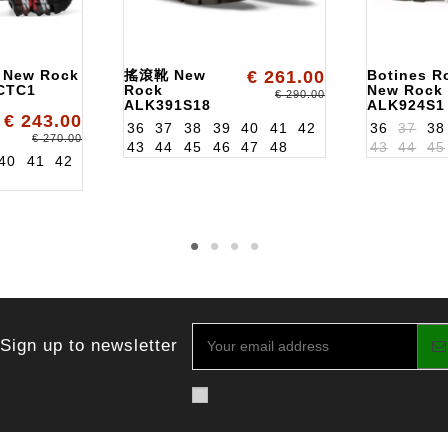
s New Rock
搖滾靴 New
€ 261.00
Botines R
CTC1
Rock
New Rock
€ 290.00
ALK391S18
ALK924S1
€ 243.00
36
37
38
39
40
41
42
36
37
38
€ 270.00
43
44
45
46
47
48
43
44
45
40
41
42
Sign up to newsletter