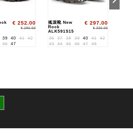
ock
€ 252.00
搖滾靴 New
€ 297.00
Botas
Rock
ALKW
€ 280.00
€ 330.00
ALK591S15
39
40
41
42
36
37
38
39
40
41
42
46
47
43
44
45
46
47
48
36
3
43
4