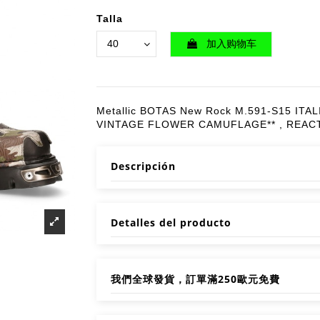
Talla
加入购物车
Metallic BOTAS New Rock M.591-S15 ITA
VINTAGE FLOWER CAMUFLAGE** , REAC
Descripción
Detalles del producto
我們全球發貨，訂單滿250歐元免費