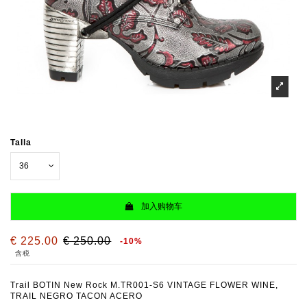
Talla
加入购物车
€ 225.00
€ 250.00
-10%
含税
Trail BOTIN New Rock M.TR001-S6 VINTAGE FLOWER WINE,
TRAIL NEGRO TACON ACERO