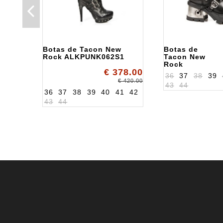
Botas de Tacon New
Botas de
Rock ALKPUNK062S1
Tacon New
Rock
€ 378.00
ALK1016S1
36
37
38
39
€ 420.00
43
44
36
37
38
39
40
41
42
43
44