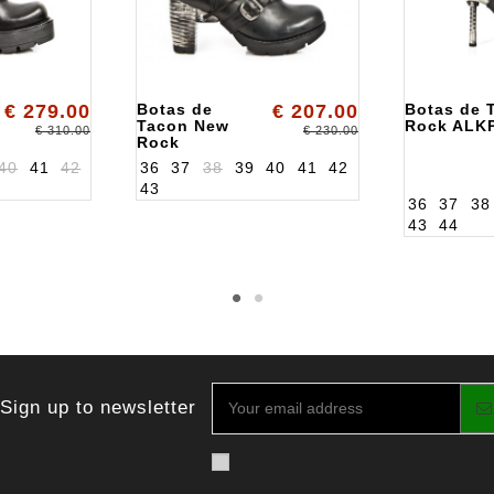
€ 279.00
Botas de
€ 207.00
Botas de 
Tacon New
Rock ALK
€ 310.00
€ 230.00
Rock
ALKTR003S1
40
41
42
36
37
38
39
40
41
42
43
36
37
38
43
44
Sign up to newsletter