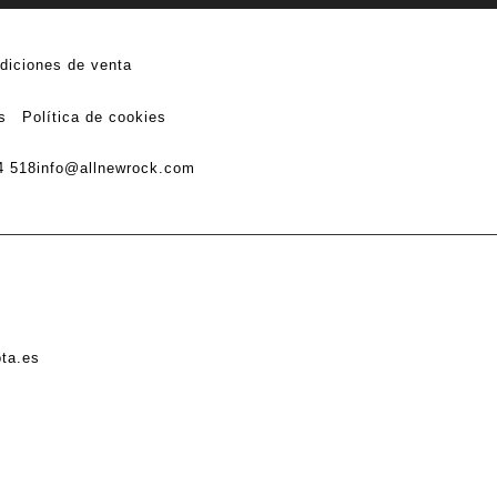
diciones de venta
s
Política de cookies
4 518
info@allnewrock.com
ota.es