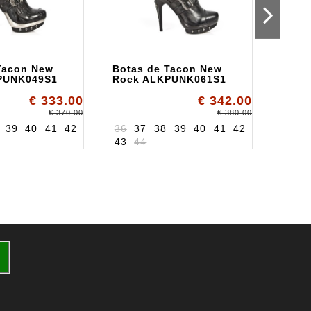
Tacon New
Botas de Tacon New
Bota
PUNK049S1
Rock ALKPUNK061S1
Rock
€ 333.00
€ 342.00
€ 370.00
€ 380.00
39
40
41
42
36
37
38
39
40
41
42
36
3
43
44