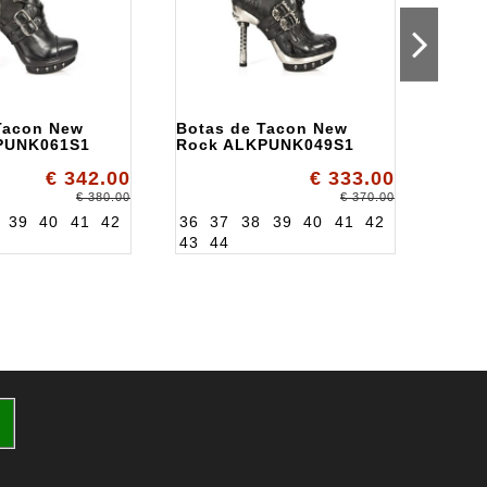
Tacon New
Botas de Tacon New
Bota
PUNK061S1
Rock ALKPUNK049S1
Taco
Rock
€ 342.00
€ 333.00
ALK1
36
3
€ 380.00
€ 370.00
43
4
39
40
41
42
36
37
38
39
40
41
42
43
44