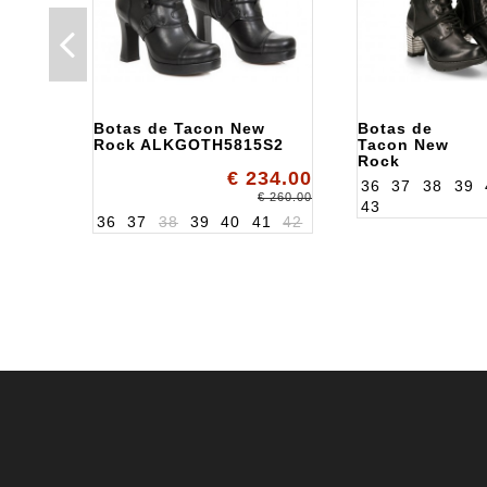
Botas de Tacon New
Botas de
Rock ALKGOTH5815S2
Tacon New
Rock
€ 234.00
ALKTR005S1
36
37
38
39
€ 260.00
43
36
37
38
39
40
41
42