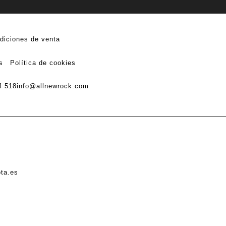
diciones de venta
s
Política de cookies
4 518
info@allnewrock.com
ota.es