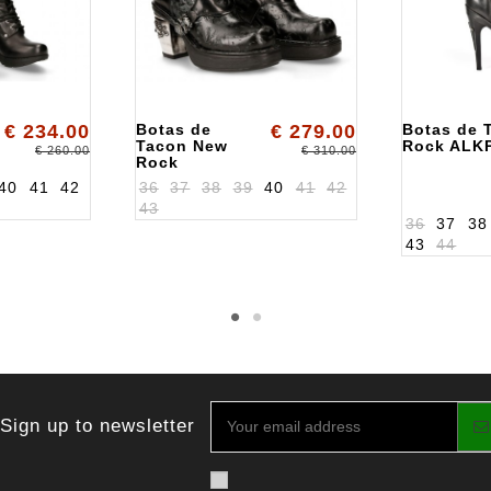
€ 234.00
Botas de
€ 279.00
Botas de 
Tacon New
Rock ALK
€ 260.00
€ 310.00
Rock
ALK8366S1
40
41
42
36
37
38
39
40
41
42
43
36
37
38
43
44
Sign up to newsletter