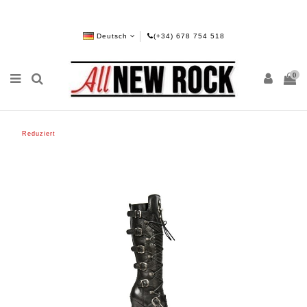
Deutsch
(+34) 678 754 518
0
Reduziert