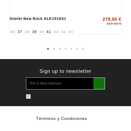
Stiefel New Rock ALK1016S1
279,00 €
310,00 €
36
37
38
39
40
41
42
43
44
Sign up to newsletter
Términos y Condiciones