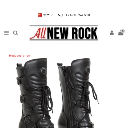
中文
(+34) 678 754 518
0
Reduced price