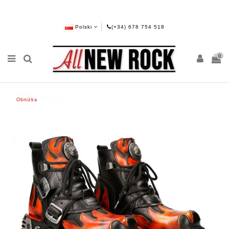
Polski
(+34) 678 754 518
0
Obniżka