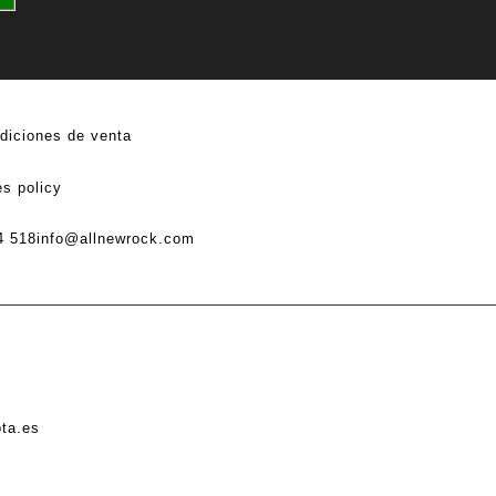
diciones de venta
s policy
4 518
info@allnewrock.com
ota.es