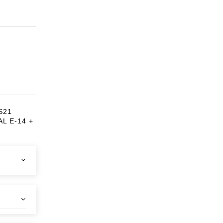
S21
L E-14 +