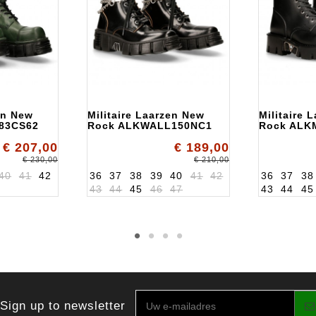
en New
Militaire Laarzen New
Militaire 
083CS62
Rock ALKWALL150NC1
Rock ALK
€ 207,00
€ 189,00
€ 230,00
€ 210,00
40
41
42
36
37
38
39
40
41
42
36
37
38
43
44
45
46
47
43
44
45
Sign up to newsletter