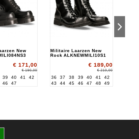
Laarzen New
Militaire Laarzen New
Milit
MILI084NS3
Rock ALKNEWMILI10S1
Rock
€ 171,00
€ 189,00
€ 190,00
€ 210,00
39
40
41
42
36
37
38
39
40
41
42
36
3
46
47
43
44
45
46
47
48
49
43
4