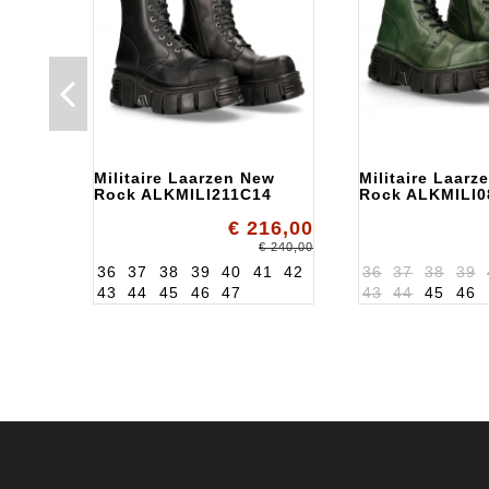
Militaire Laarzen New
Militaire Laarz
Rock ALKMILI211C14
Rock ALKMILI
€ 216,00
€ 240,00
36
37
38
39
40
41
42
36
37
38
39
43
44
45
46
47
43
44
45
46