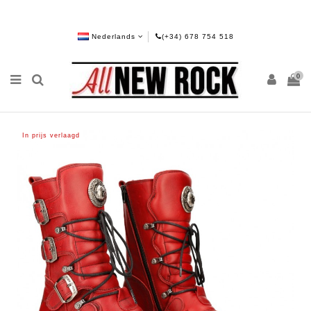
Nederlands
(+34) 678 754 518
0
In prijs verlaagd