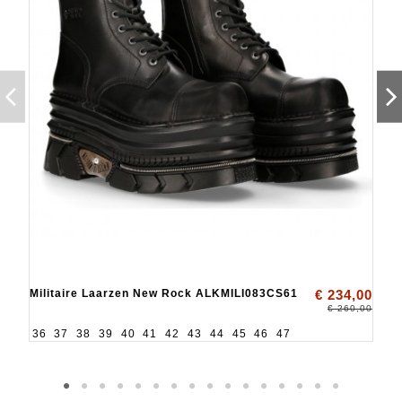
Militaire Laarzen New Rock ALKMILI083CS61
€ 234,00
€ 260,00
36
37
38
39
40
41
42
43
44
45
46
47