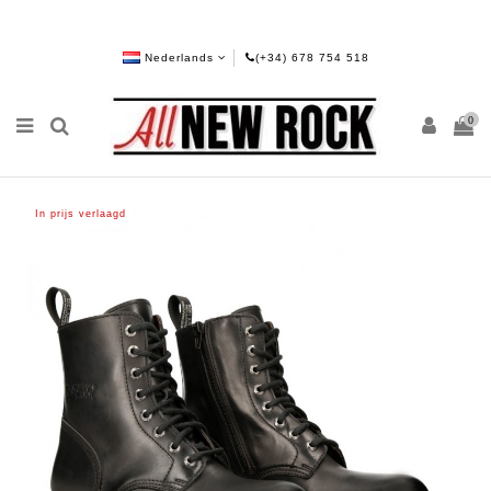
Nederlands
(+34) 678 754 518
0
In prijs verlaagd