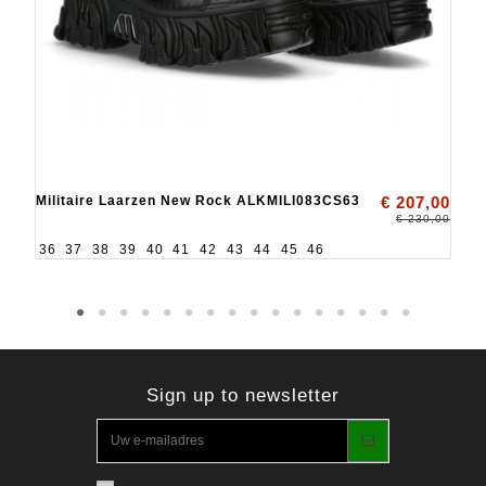
Militaire Laarzen New Rock ALKMILI083CS63
€ 207,00
€ 230,00
36
37
38
39
40
41
42
43
44
45
46
Sign up to newsletter