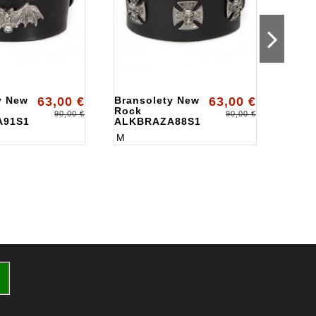
y New
63,00 €
Bransolety New
63,00 €
Bran
Rock
Rock
90,00 €
90,00 €
A91S1
ALKBRAZA88S1
ALKB
M
M