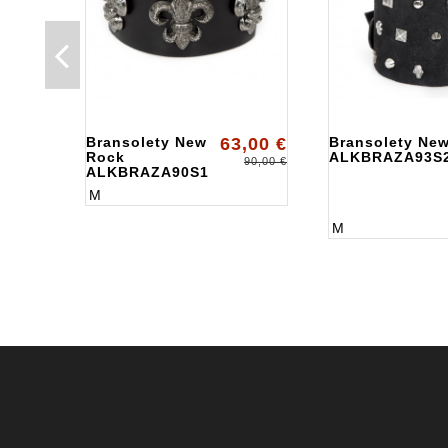
Bransolety New
63,00 €
Bransolety Ne
Rock
ALKBRAZA93S
90,00 €
ALKBRAZA90S1
M
M