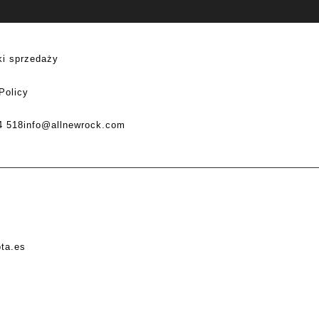
i sprzedaży
Policy
4 518
info@allnewrock.com
ota.es