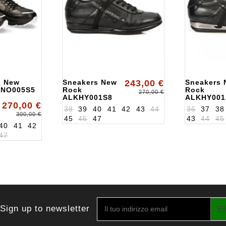
o New
Sneakers New
243,00 €
Sneakers 
ONO005S5
Rock
Rock
270,00 €
ALKHY001S8
ALKHY001
270,00 €
38
39
40
41
42
43
44
36
37
38
300,00 €
45
46
47
43
44
45
40
41
42
47
Sign up to newsletter