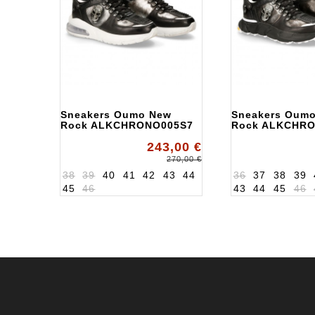
Sneakers Oumo New
Sneakers Oum
Rock ALKCHRONO005S7
Rock ALKCHR
243,00 €
270,00 €
38
39
40
41
42
43
44
36
37
38
39
45
46
43
44
45
46