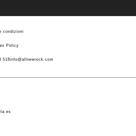
e condizioni
es Policy
4 518
info@allnewrock.com
ota.es