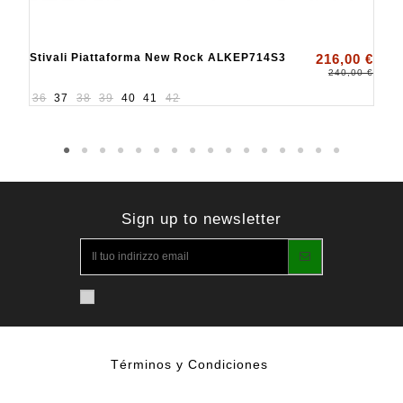
Stivali Piattaforma New Rock ALKEP714S3
216,00 €
240,00 €
36
37
38
39
40
41
42
Sign up to newsletter
Términos y Condiciones