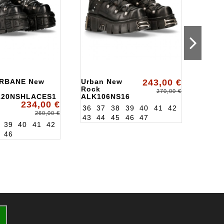
RBANE New
Urban New
243,00 €
SCAR
Rock
Rock
270,00 €
120NSHLACES1
ALK106NS16
234,00 €
36
37
38
39
40
41
42
260,00 €
43
44
45
46
47
39
40
41
42
36
3
46
43
4