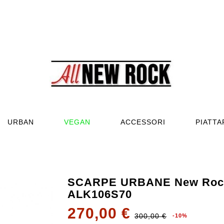
URBAN
VEGAN
ACCESSORI
PIATT
SCARPE URBANE New Roc
ALK106S70
270,00 €
300,00 €
-10%