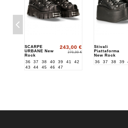
SCARPE
243,00 €
Stivali
URBANE New
Piattaforma
270,00 €
Rock
New Rock
ALK120NS26
ALK106NS77
36
37
38
40
39
41
42
36
37
38
39
43
44
45
46
47