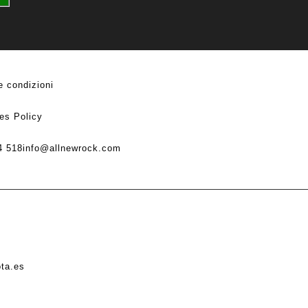
e condizioni
es Policy
4 518
info@allnewrock.com
ota.es