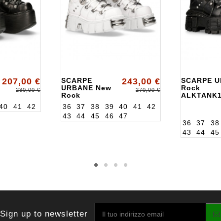
207,00 €
SCARPE
243,00 €
SCARPE U
URBANE New
Rock
230,00 €
270,00 €
Rock
ALKTANK
ALK120NS24
40
41
42
36
37
38
39
40
41
42
43
44
45
46
47
36
37
38
43
44
45
Sign up to newsletter