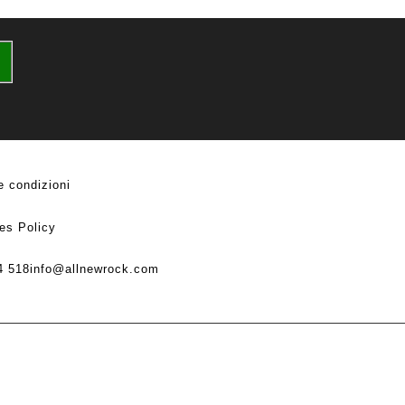
e condizioni
es Policy
4 518
info@allnewrock.com