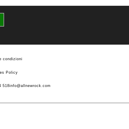
e condizioni
es Policy
4 518
info@allnewrock.com