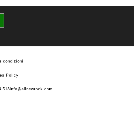
e condizioni
es Policy
4 518
info@allnewrock.com