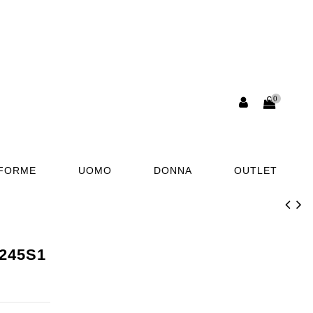
0
AFORME
UOMO
DONNA
OUTLET
T245S1