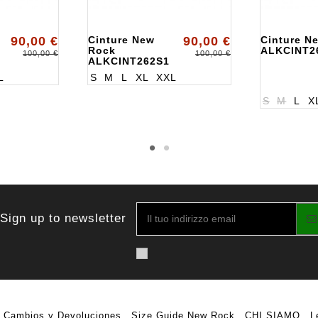
90,00 €
Cinture New
90,00 €
Cinture N
Rock
ALKCINT2
100,00 €
100,00 €
ALKCINT262S1
L
S
M
L
XL
XXL
S
M
L
X
Sign up to newsletter
Cambios y Devoluciones
Size Guide New Rock
CHI SIAMO
L