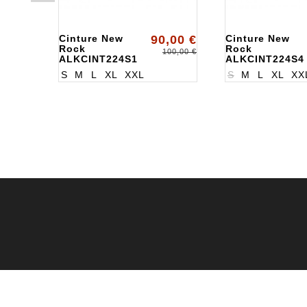
Cinture New
90,00 €
Cinture New
Rock
Rock
100,00 €
ALKCINT224S1
ALKCINT224S4
S
M
L
XL
XXL
S
M
L
XL
XX