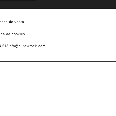
ones de venta
tica de cookies
4 518
info@allnewrock.com