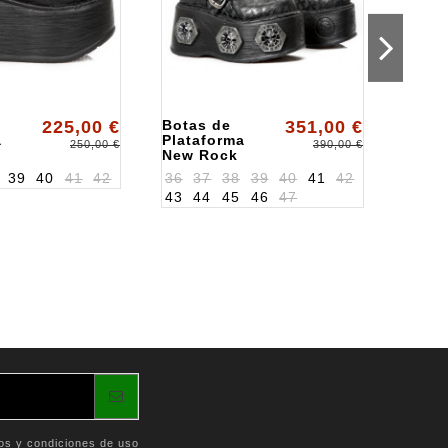
225,00 €
Botas de
351,00 €
Bota
a
Plataforma
Plata
250,00 €
390,00 €
New Rock
New 
S1
ALK1482XS5
ALK1
39
40
41
42
36
37
38
39
40
41
42
36
3
43
44
45
46
47
os y condiciones de uso