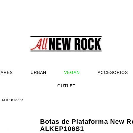
TARES
URBAN
VEGAN
ACCESORIOS
OUTLET
ck ALKEP106S1
Botas de Plataforma New R
ALKEP106S1