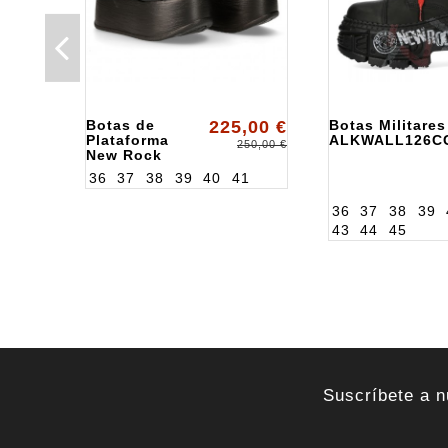
Botas de
225,00 €
Botas Militare
Plataforma
ALKWALL126C
250,00 €
New Rock
ALK106S118
36
37
38
39
40
41
36
37
38
39
43
44
45
Suscríbete a n