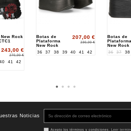
s New Rock
Botas de
207,00 €
Botas de
CTC1
Plataforma
Plataform
230,00 €
New Rock
New Rock
243,00 €
ALK106NS77
ALKEP106
36
37
38
39
40
41
42
36
37
38
270,00 €
40
41
42
uestras Noticias
Acepto los términos y condiciones.
Leer termin