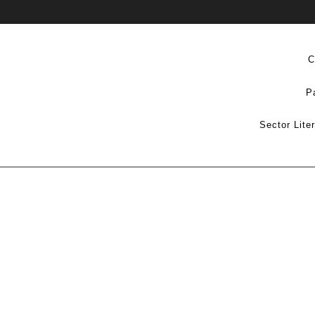
C
P
Sector Lite