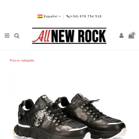
Español
(+34) 678 754 518
0
Precio rebajado