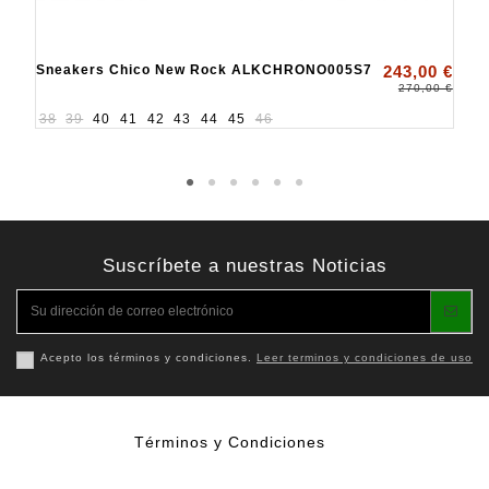
Sneakers Chico New Rock ALKCHRONO005S7
243,00 €
270,00 €
38
39
40
41
42
43
44
45
46
Suscríbete a nuestras Noticias
Acepto los términos y condiciones.
Leer terminos y condiciones de uso
Términos y Condiciones