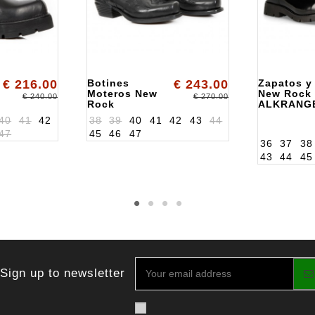
€ 216.00
Botines
€ 243.00
Zapatos y
Moteros New
New Rock
€ 240.00
€ 270.00
Rock
ALKRANG
ALK7966S5
40
41
42
38
39
40
41
42
43
44
47
45
46
47
36
37
38
43
44
45
Sign up to newsletter