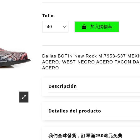
Talla
加入购物车
Dallas BOTIN New Rock M.7953-S37 MEX
ACERO, WEST NEGRO ACERO TACON DA
ACERO
Descripción
Detalles del producto
我們全球發貨，訂單滿250歐元免費