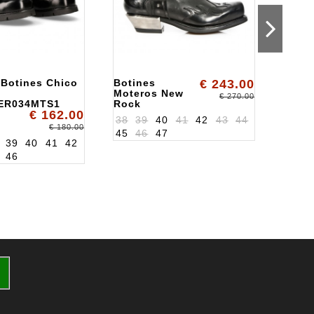
 Botines Chico
Botines
€ 243.00
騎士靴
Moteros New
Rock
€ 270.00
ER034MTS1
Rock
ALKM
€ 162.00
ALK7966S1
38
39
40
41
42
43
44
40
4
€ 180.00
45
46
47
39
40
41
42
46