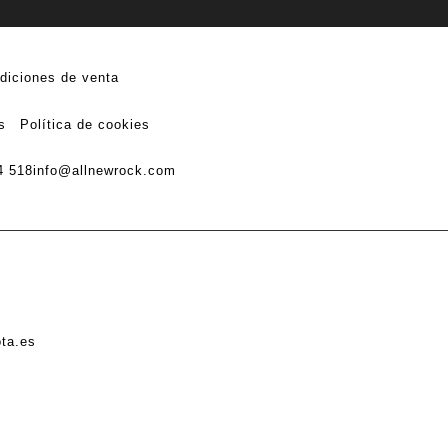
diciones de venta
s
Política de cookies
4 518
info@allnewrock.com
ota.es