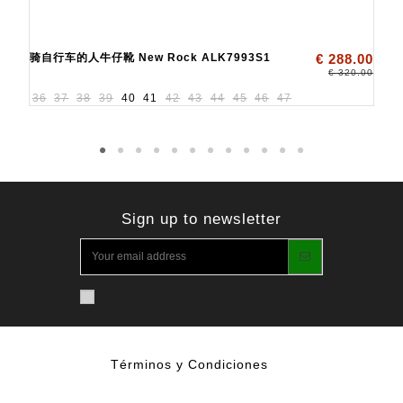
骑自行车的人牛仔靴 New Rock ALK7993S1
€ 288.00
€ 320.00
36
37
38
39
40
41
42
43
44
45
46
47
Sign up to newsletter
Términos y Condiciones