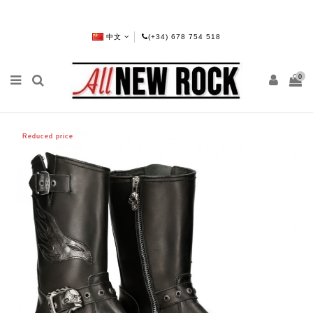
中文
(+34) 678 754 518
0
Reduced price