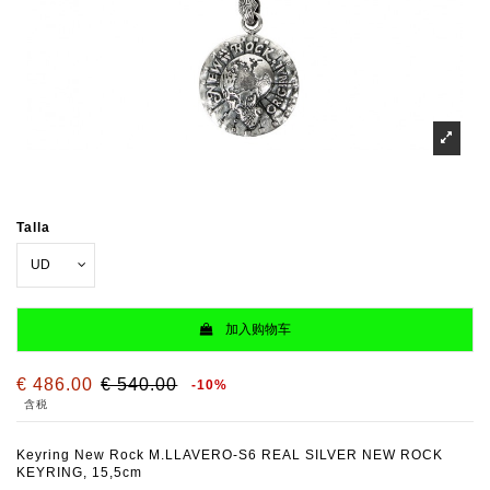
Talla
加入购物车
€ 486.00
€ 540.00
-10%
含税
Keyring New Rock M.LLAVERO-S6 REAL SILVER NEW ROCK
KEYRING, 15,5cm