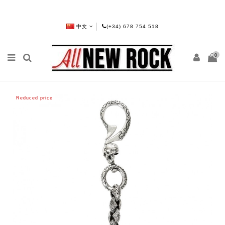
中文
(+34) 678 754 518
0
Reduced price