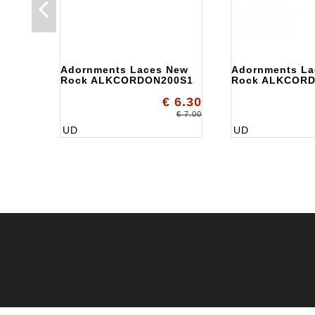
Adornments Laces New
Adornments La
Rock ALKCORDON200S1
Rock ALKCOR
€ 6.30
€ 7.00
UD
UD