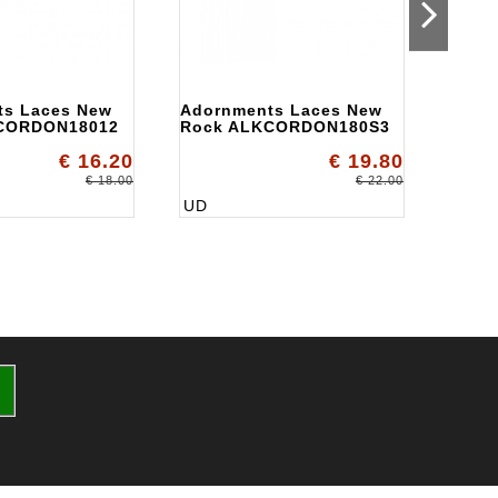
ts Laces New
Adornments Laces New
Ador
CORDON18012
Rock ALKCORDON180S3
Rock
€ 16.20
€ 19.80
€ 18.00
€ 22.00
UD
UD