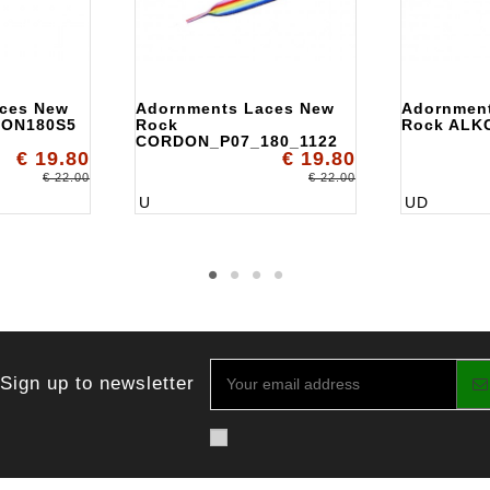
ces New
Adornments Laces New
Adornmen
DON180S5
Rock
Rock ALK
CORDON_P07_180_1122
€ 19.80
€ 19.80
€ 22.00
€ 22.00
U
UD
Sign up to newsletter