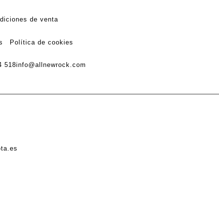
diciones de venta
s
Política de cookies
4 518
info@allnewrock.com
ota.es