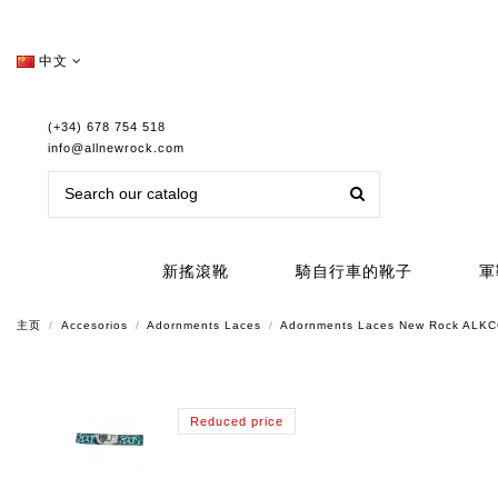
中文
(+34) 678 754 518
info@allnewrock.com
新搖滾靴
騎自行車的靴子
軍
主页
Accesorios
Adornments Laces
Adornments Laces New Rock AL
Reduced price