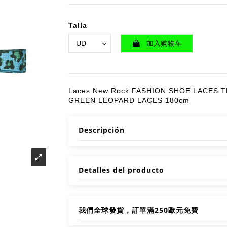
Talla
加入购物车
Laces New Rock FASHION SHOE LACES T
GREEN LEOPARD LACES 180cm
Descripción
Detalles del producto
我們全球發貨，訂單滿250歐元免費