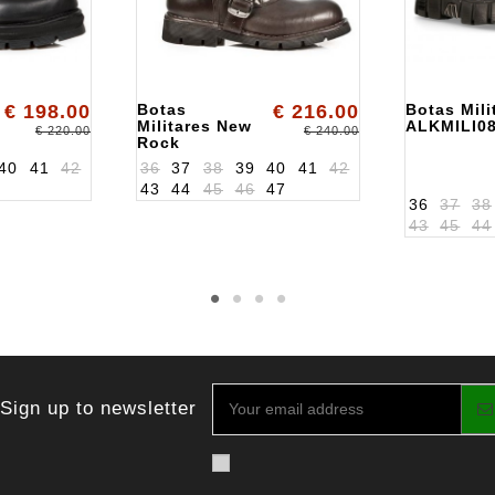
€ 198.00
Botas
€ 216.00
Botas Mil
Militares New
ALKMILI0
€ 220.00
€ 240.00
Rock
ALK1473S8
40
41
42
36
37
38
39
40
41
42
43
44
45
46
47
36
37
38
43
45
44
Sign up to newsletter