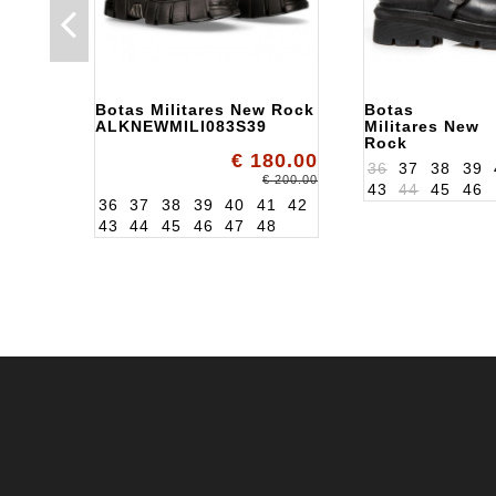
Botas Militares New Rock
Botas
ALKNEWMILI083S39
Militares New
Rock
€ 180.00
ALK1482XS4
36
37
38
39
€ 200.00
43
44
45
46
36
37
38
39
40
41
42
43
44
45
46
47
48