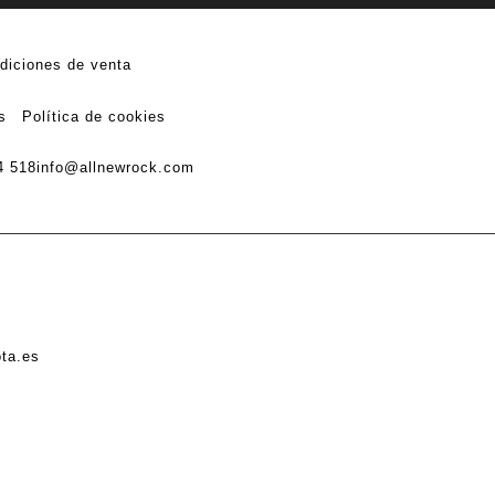
diciones de venta
s
Política de cookies
4 518
info@allnewrock.com
ota.es