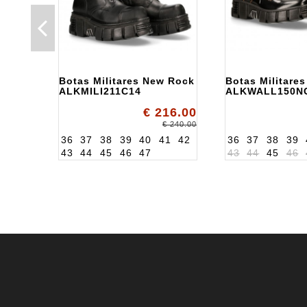
Botas Militares New Rock
Botas Militare
ALKMILI211C14
ALKWALL150N
€ 216.00
€ 240.00
36
37
38
39
40
41
42
36
37
38
39
43
44
45
46
47
43
44
45
46