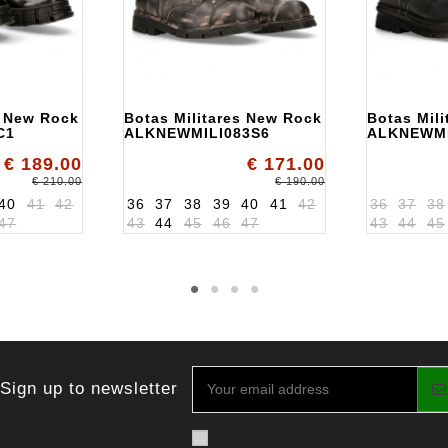
s New Rock
Botas Militares New Rock
Botas Mil
C1
ALKNEWMILI083S6
ALKNEWMI
€ 189.00
€ 171.00
€ 210.00
€ 190.00
40
41
42
36
37
38
39
40
41
42
36
37
38
47
43
44
45
46
47
43
44
45
Sign up to newsletter