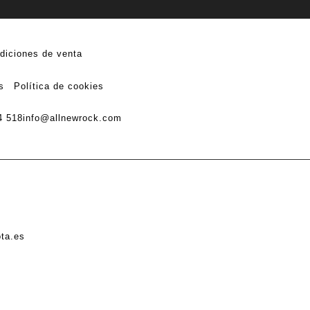
diciones de venta
s
Política de cookies
4 518
info@allnewrock.com
ota.es