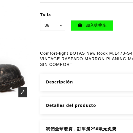
Botas Militar
Talla
ALK1473S36
€ 234.00
€ 260
加入购物车
Botas Militar
ALK1473S47
€ 216.00
€ 240
Comfort-light BOTAS New Rock M.1473-S
VINTAGE RASPADO MARRON PLANING 
Botas Militar
SIN COMFORT
ALK1473S48
€ 207.00
€ 230
Descripción
Botas Militar
ALK1473S49
€ 207.00
€ 230
Detalles del producto
我們全球發貨，訂單滿250歐元免費