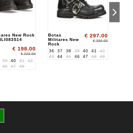
itares New Rock
Botas
€ 297.00
Botas
LI083S14
Militares New
ALKT
€ 330.00
Rock
€ 198.00
ALK1474S1
36
37
38
39
40
41
42
€ 220.00
43
44
45
46
47
48
49
39
40
41
42
36
3
46
47
48
43
4