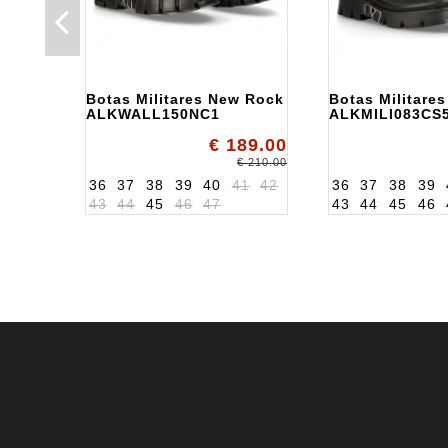
Botas Militares New Rock
Botas Militare
ALKWALL150NC1
ALKMILI083CS
€ 189.00
€ 210.00
36
37
38
39
40
41
42
36
37
38
39
43
44
45
46
47
43
44
45
46