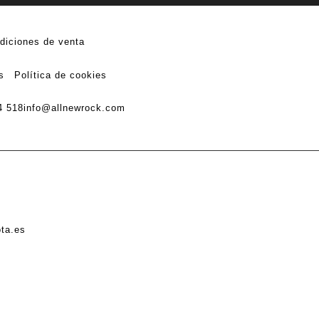
diciones de venta
s
Política de cookies
4 518
info@allnewrock.com
ota.es