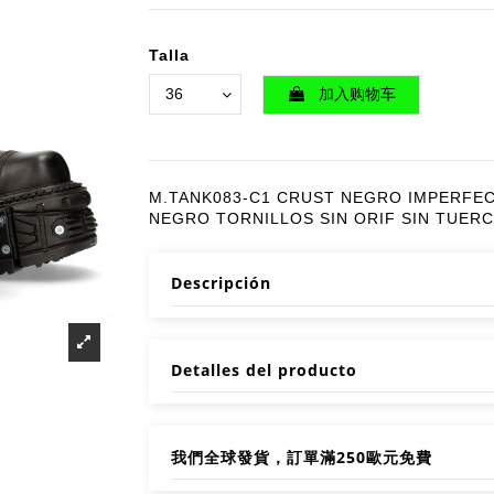
Talla
加入购物车
M.TANK083-C1 CRUST NEGRO IMPERFE
NEGRO TORNILLOS SIN ORIF SIN TUER
Descripción
Detalles del producto
我們全球發貨，訂單滿250歐元免費