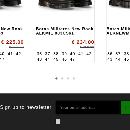
s New Rock
Botas Militares New Rock
Botas Mil
59
ALKMILI083CS61
ALKNEWMI
€ 225.00
€ 234.00
€ 250.00
€ 260.00
40
41
42
36
37
38
39
40
41
42
36
37
38
47
43
44
45
46
47
43
44
45
Sign up to newsletter