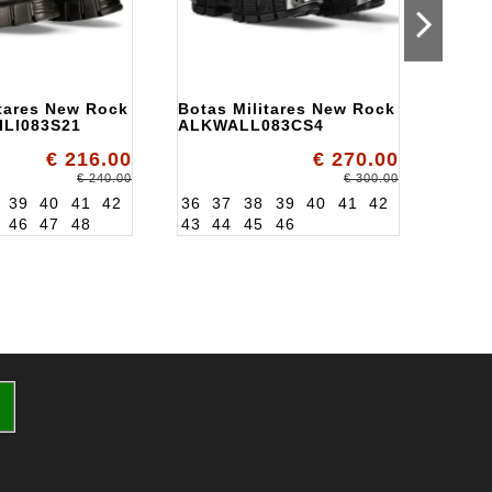
itares New Rock
Botas Militares New Rock
Botas
LI083S21
ALKWALL083CS4
ALKW
€ 216.00
€ 270.00
€ 240.00
€ 300.00
39
40
41
42
36
37
38
39
40
41
42
36
3
46
47
48
43
44
45
46
43
4