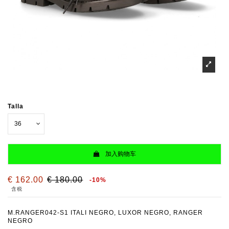
Talla
加入购物车
€ 162.00
€ 180.00
-10%
含税
M.RANGER042-S1 ITALI NEGRO, LUXOR NEGRO, RANGER
NEGRO