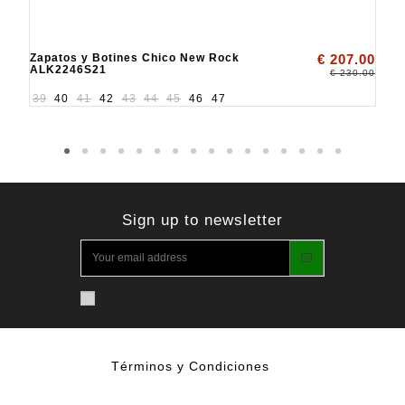
Zapatos y Botines Chico New Rock
€ 207.00
ALK2246S21
€ 230.00
39
40
41
42
43
44
45
46
47
Sign up to newsletter
Términos y Condiciones