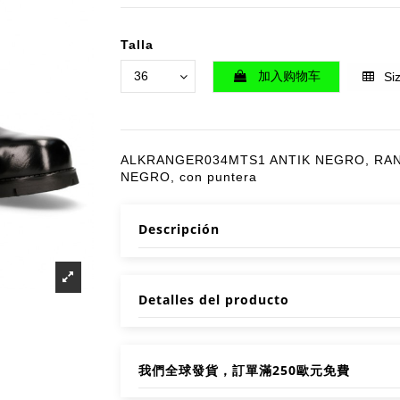
Talla
加入购物车
Siz
ALKRANGER034MTS1 ANTIK NEGRO, RA
NEGRO, con puntera
Descripción
Detalles del producto
我們全球發貨，訂單滿250歐元免費