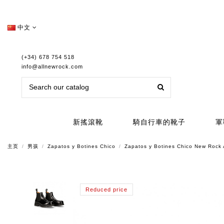
中文
(+34) 678 754 518
info@allnewrock.com
新搖滾靴
騎自行車的靴子
軍
主页
男孩
Zapatos y Botines Chico
Zapatos y Botines Chico New Ro
Reduced price