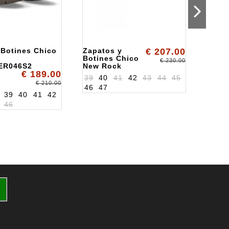
 Botines Chico
Zapatos y
€ 207.00
Zapat
Botines Chico
New 
€ 230.00
ER046S2
New Rock
ALKR
€ 189.00
ALK2246S21
39
40
41
42
43
44
45
€ 210.00
46
47
39
40
41
42
36
3
46
43
4