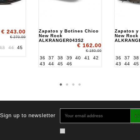
€ 243.00
Zapatos y Botines Chico
Zapatos y
New Rock
New Rock
€ 270.00
ALKRANGER043S2
ALKRANG
€ 162.00
43
44
45
€ 180.00
36
37
38
39
40
41
42
36
37
38
43
44
45
46
43
44
45
Sign up to newsletter