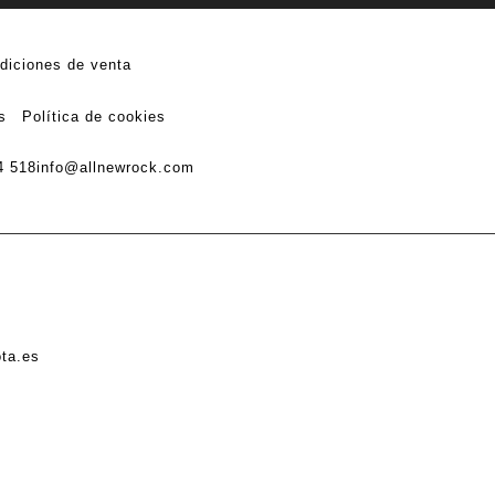
diciones de venta
s
Política de cookies
4 518
info@allnewrock.com
ota.es