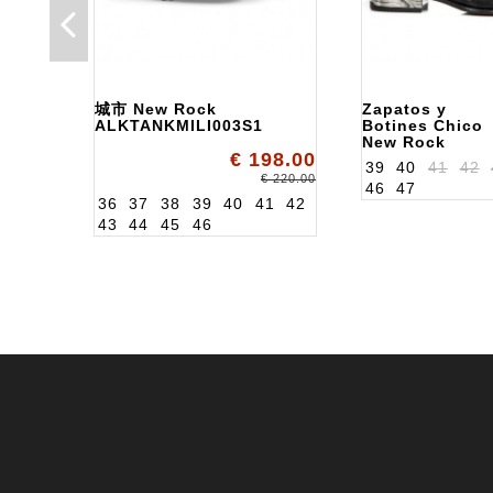
城市 New Rock
Zapatos y
ALKTANKMILI003S1
Botines Chico
New Rock
€ 198.00
ALKNW133S7
39
40
41
42
€ 220.00
46
47
36
37
38
39
40
41
42
43
44
45
46