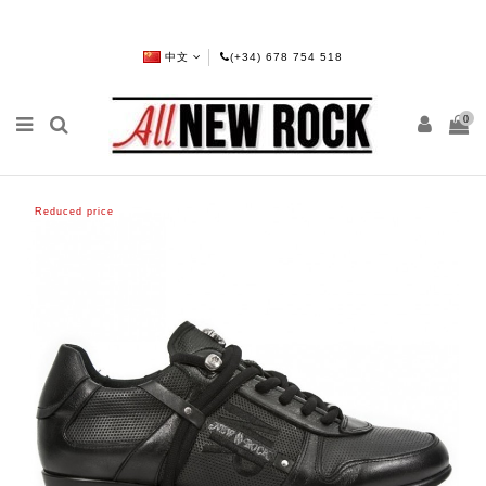
中文
(+34) 678 754 518
0
Reduced price