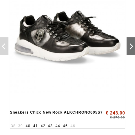
Sneakers Chico New Rock ALKCHRONO005S7
€ 243.00
€ 270.00
38
39
40
41
42
43
44
45
46