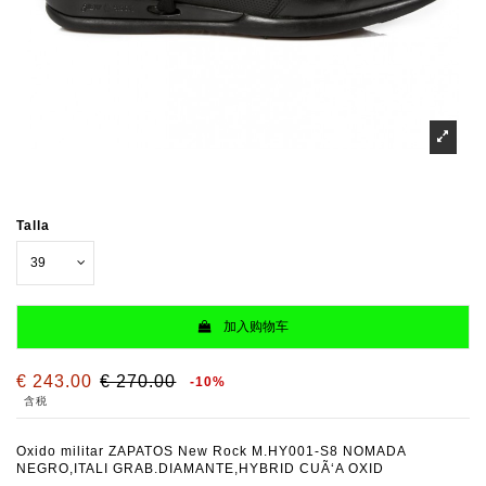
Talla
加入购物车
€ 243.00
€ 270.00
-10%
含税
Oxido militar ZAPATOS New Rock M.HY001-S8 NOMADA
NEGRO,ITALI GRAB.DIAMANTE,HYBRID CUÃ‘A OXID