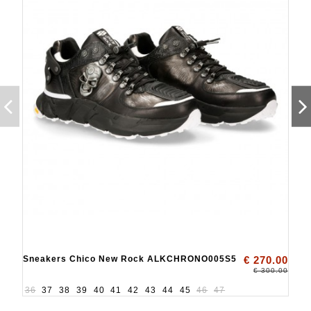
Sneakers Chico New Rock ALKCHRONO005S5
€ 270.00
€ 300.00
36
37
38
39
40
41
42
43
44
45
46
47