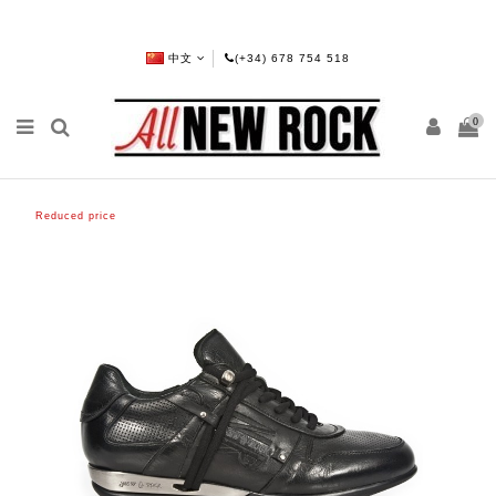
中文
(+34) 678 754 518
0
Reduced price