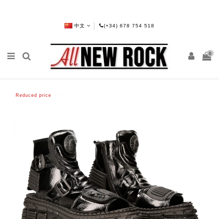
中文
(+34) 678 754 518
0
Reduced price