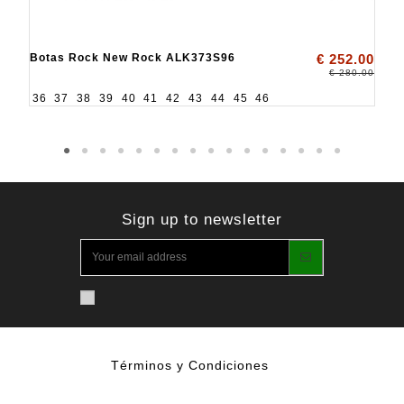
Botas Rock New Rock ALK373S96
€ 252.00
€ 280.00
36
37
38
39
40
41
42
43
44
45
46
Sign up to newsletter
Términos y Condiciones