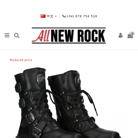
中文
(+34) 678 754 518
0
Reduced price