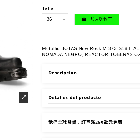
Talla
加入购物车
Metallic BOTAS New Rock M.373-S18 ITA
NOMADA NEGRO, REACTOR TOBERAS O
Descripción
Detalles del producto
我們全球發貨，訂單滿250歐元免費