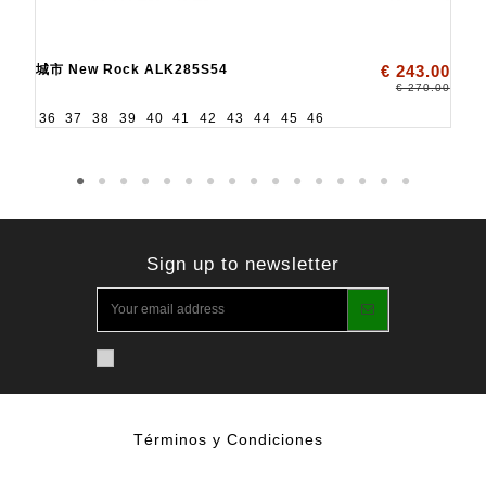
城市 New Rock ALK285S54
€ 243.00
€ 270.00
36
37
38
39
40
41
42
43
44
45
46
Sign up to newsletter
Términos y Condiciones