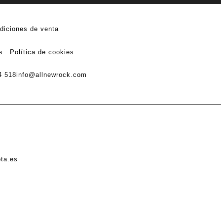
diciones de venta
s
Política de cookies
4 518
info@allnewrock.com
ota.es