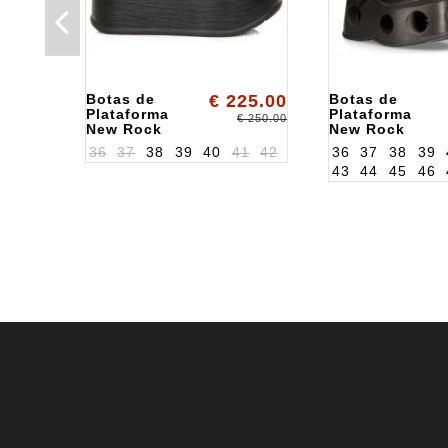
Botas de
€ 225.00
Botas de
Plataforma
Plataforma
€ 250.00
New Rock
New Rock
ALKEP106S1
ALK373S94
36
37
38
39
40
41
42
36
37
38
39
43
44
45
46