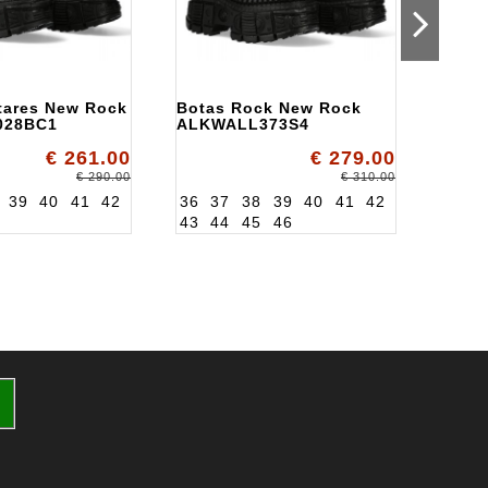
itares New Rock
Botas Rock New Rock
Bota
028BC1
ALKWALL373S4
Plata
New 
€ 261.00
€ 279.00
ALKP
36
3
€ 290.00
€ 310.00
39
40
41
42
36
37
38
39
40
41
42
43
44
45
46