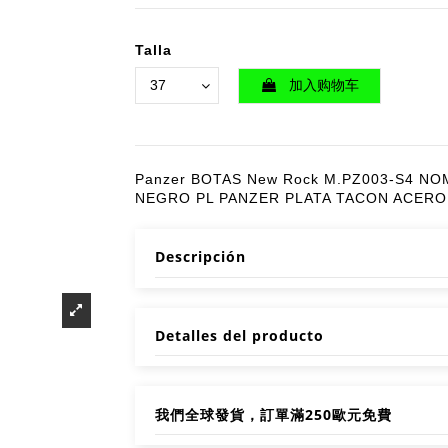
Talla
加入购物车
Panzer BOTAS New Rock M.PZ003-S4 N
NEGRO PL PANZER PLATA TACON ACERO
Descripción
Detalles del producto
我們全球發貨，訂單滿250歐元免費