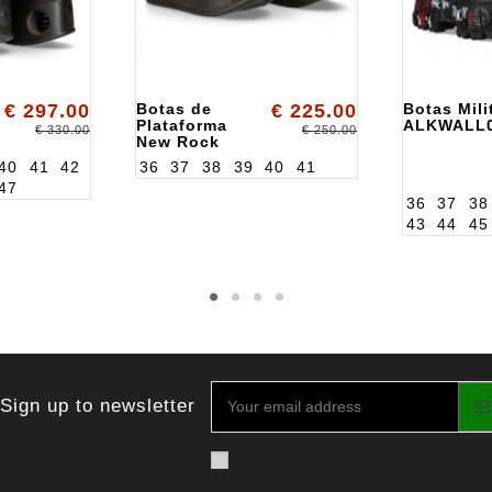
€ 297.00
Botas de
€ 225.00
Botas Mil
Plataforma
ALKWALL
€ 330.00
€ 250.00
New Rock
ALK106S118
40
41
42
36
37
38
39
40
41
47
36
37
38
43
44
45
Sign up to newsletter