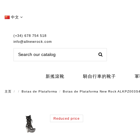
中文
(+34) 678 754 518
info@allnewrock.com
新搖滾靴
騎自行車的靴子
軍
主页
Botas de Plataforma
Botas de Plataforma New Rock ALKPZ003S
Reduced price