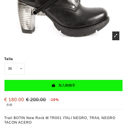
Talla
加入购物车
€ 180.00
€ 200.00
-10%
含税
Trail BOTIN New Rock M.TR001 ITALI NEGRO, TRAIL NEGRO
TACON ACERO