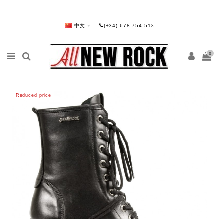
中文
(+34) 678 754 518
0
Reduced price