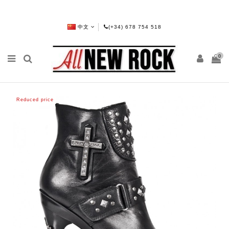
中文
(+34) 678 754 518
0
Reduced price