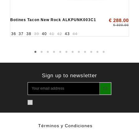
Botines Tacon New Rock ALKPUNK003C1
€ 288.00
€ 320.00
36
37
38
39
40
41
42
43
44
Sign up to newsletter
Términos y Condiciones