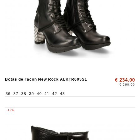
Botas de Tacon New Rock ALKTR005S1
€ 234.00
€ 260.00
36
37
38
39
40
41
42
43
-10%