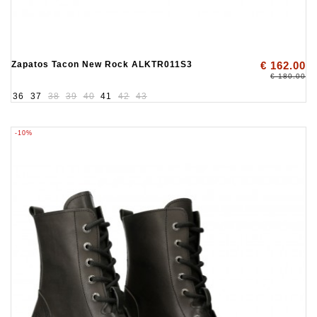
Zapatos Tacon New Rock ALKTR011S3
€ 162.00
€ 180.00
36
37
38
39
40
41
42
43
-10%