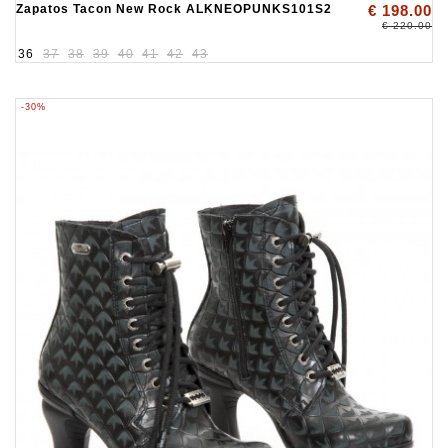
Zapatos Tacon New Rock ALKNEOPUNKS101S2
€ 198.00
€ 220.00
36
37
38
39
40
41
42
43
-30%