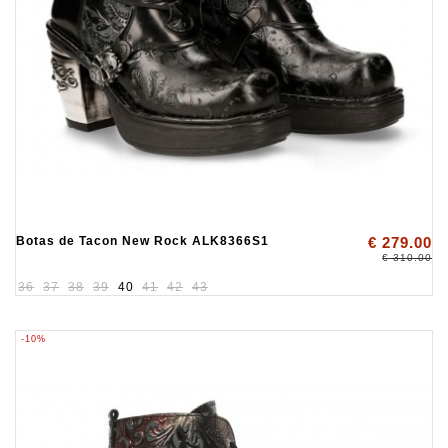
Botas de Tacon New Rock ALK8366S1
€ 279.00
€ 310.00
36
37
38
39
40
41
42
43
-10%