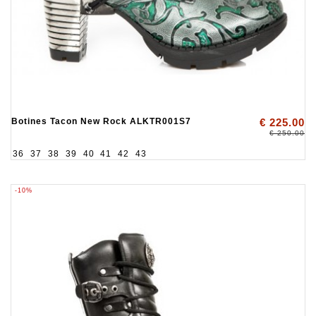
Botines Tacon New Rock ALKTR001S7
€ 225.00
€ 250.00
36
37
38
39
40
41
42
43
-10%