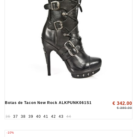
Botas de Tacon New Rock ALKPUNK061S1
€ 342.00
€ 380.00
36
37
38
39
40
41
42
43
44
-10%