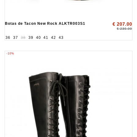
Botas de Tacon New Rock ALKTR003S1
€ 207.00
€ 230.00
36
37
38
39
40
41
42
43
-10%