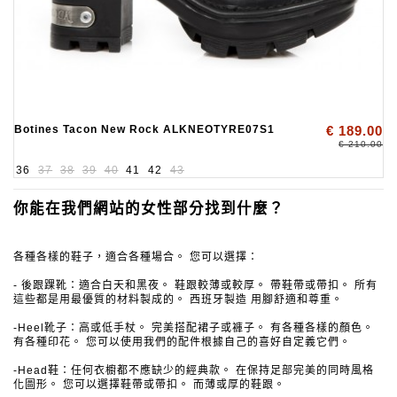
Botines Tacon New Rock ALKNEOTYRE07S1
€ 189.00
€ 210.00
36
37
38
39
40
41
42
43
你能在我們網站的女性部分找到什麼？
各種各樣的鞋子，適合各種場合。
您可以選擇：
- 後跟踝靴：適合白天和黑夜。
鞋跟較薄或較厚。
帶鞋帶或帶扣。
所有
這些都是用最優質的材料製成的。
西班牙製造
用腳舒適和尊重。
-Heel靴子：高或低手杖。
完美搭配裙子或褲子。
有各種各樣的顏色。
有各種印花。
您可以使用我們的配件根據自己的喜好自定義它們。
-Head鞋：任何衣櫥都不應缺少的經典款。
在保持足部完美的同時風格
化圖形。
您可以選擇鞋帶或帶扣。
而薄或厚的鞋跟。