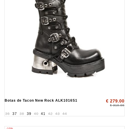
Botas de Tacon New Rock ALK1016S1
€ 279.00
€ 310.00
36
37
38
39
40
41
42
43
44
-10%