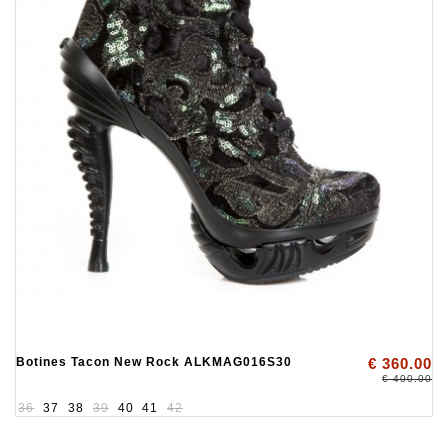
Botines Tacon New Rock ALKMAG016S30
€ 360.00
€ 400.00
36
37
38
39
40
41
42