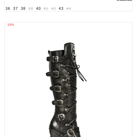
36
37
38
39
40
41
42
43
44
-10%