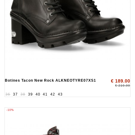
Botines Tacon New Rock ALKNEOTYRE07XS1
€ 189.00
€ 210.00
36
37
38
39
40
41
42
43
-10%