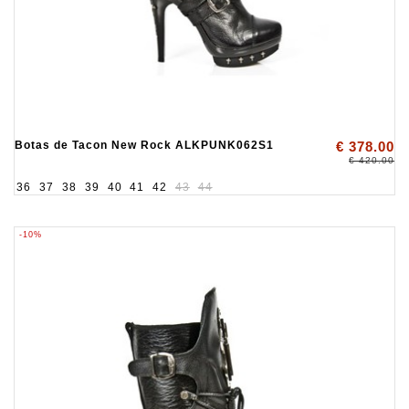
Botas de Tacon New Rock ALKPUNK062S1
€ 378.00
€ 420.00
36
37
38
39
40
41
42
43
44
-10%