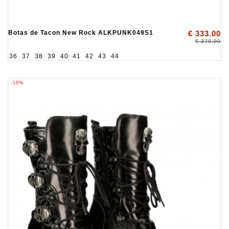
Botas de Tacon New Rock ALKPUNK049S1
€ 333.00
€ 370.00
36
37
38
39
40
41
42
43
44
-10%