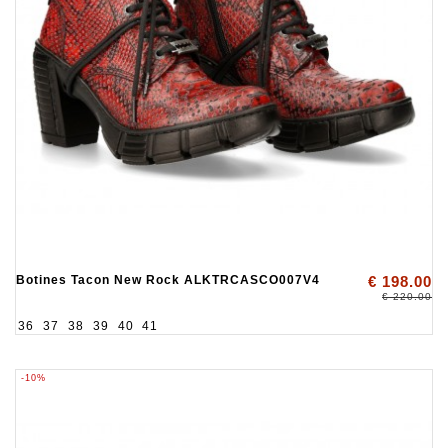
Botines Tacon New Rock ALKTRCASCO007V4
€ 198.00
€ 220.00
36
37
38
39
40
41
-10%