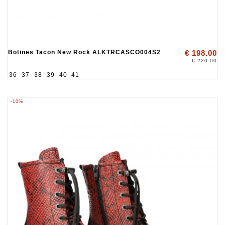
Botines Tacon New Rock ALKTRCASCO004S2
€ 198.00
€ 220.00
36
37
38
39
40
41
-10%