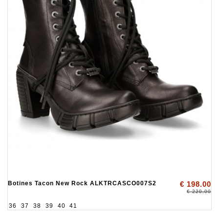
Botines Tacon New Rock ALKTRCASCO007S2
€ 198.00
€ 220.00
36
37
38
39
40
41