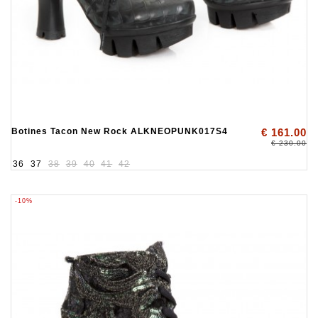
Botines Tacon New Rock ALKNEOPUNK017S4
€ 161.00
€ 230.00
36
37
38
39
40
41
42
-10%