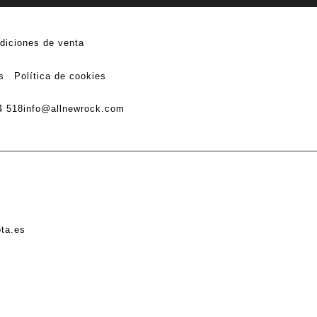
diciones de venta
s
Política de cookies
4 518
info@allnewrock.com
ota.es