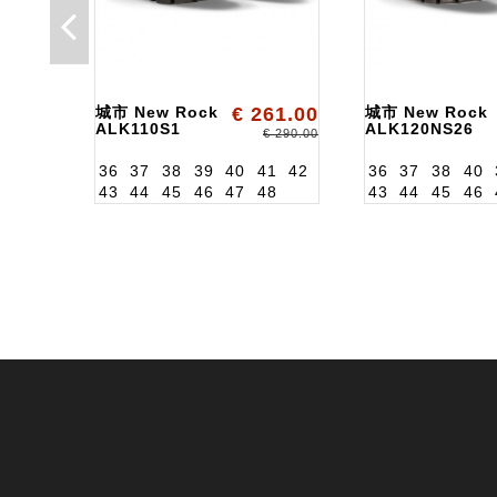
城市 New Rock
€ 261.00
城市 New Rock
ALK110S1
ALK120NS26
€ 290.00
36
37
38
39
40
41
42
36
37
38
40
43
44
45
46
47
48
43
44
45
46