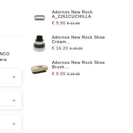
Adornos New Rock
A_2261CUCHILLA
€ 9.90
€ 11.00
Adornos New Rock Shoe
Cream...
€ 16.20
€ 18.00
ANCO
era
Adornos New Rock Shoe
Brush...
€ 9.00
€ 10.00