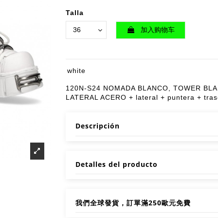
Talla
加入购物车
white
120N-S24 NOMADA BLANCO, TOWER BL
LATERAL ACERO + lateral + puntera + tras
Descripción
Detalles del producto
我們全球發貨，訂單滿250歐元免費