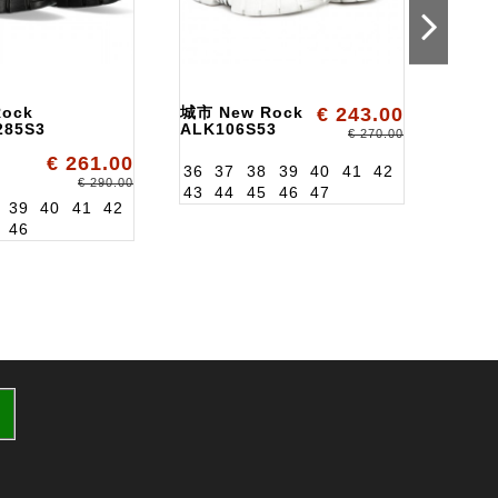
ock
城市 New Rock
€ 243.00
Boti
285S3
ALK106S53
New 
€ 270.00
ALK2
€ 261.00
36
37
38
39
40
41
42
36
3
€ 290.00
43
44
45
46
47
43
4
39
40
41
42
46