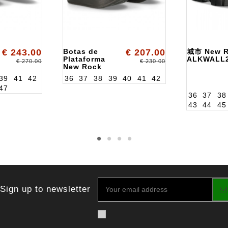
€ 243.00
Botas de
€ 207.00
城市 New R
Plataforma
ALKWALL
€ 270.00
€ 230.00
New Rock
ALK106NS77
39
41
42
36
37
38
39
40
41
42
47
36
37
38
43
44
45
Sign up to newsletter