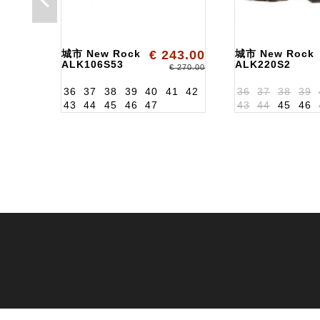
城市 New Rock
€ 243.00
城市 New Rock
ALK106S53
ALK220S2
€ 270.00
36
37
38
39
40
41
42
36
37
38
39
43
44
45
46
47
43
44
45
46