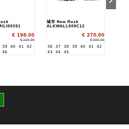
ock
城市 New Rock
Urba
ILI003S1
ALKWALL009C12
Rock
ALK1
€ 198.00
€ 270.00
36
3
€ 220.00
€ 300.00
43
4
39
40
41
42
36
37
38
39
40
41
42
46
43
44
45