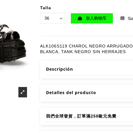
Talla
加入购物车
Siz
ALK106S119 CHAROL NEGRO ARRUGADO
BLANCA, TANK NEGRO SIN HERRAJES
Descripción
Detalles del producto
我們全球發貨，訂單滿250歐元免費