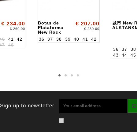
€ 234.00
Botas de
€ 207.00
城市 New R
Plataforma
ALKTANKM
€ 260.00
€ 230.00
New Rock
ALK106NS77
40
41
42
36
37
38
39
40
41
42
47
48
36
37
38
43
44
45
Sign up to newsletter