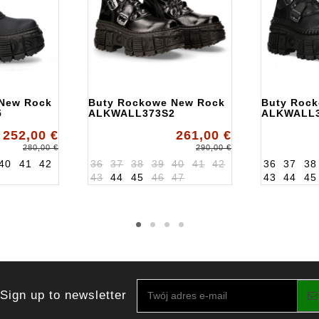
New Rock
Buty Rockowe New Rock
Buty Roc
5
ALKWALL373S2
ALKWALL
252,00 €
261,00 €
280,00 €
290,00 €
40
41
42
36
37
38
39
40
41
42
36
37
38
43
44
45
46
47
43
44
45
Sign up to newsletter