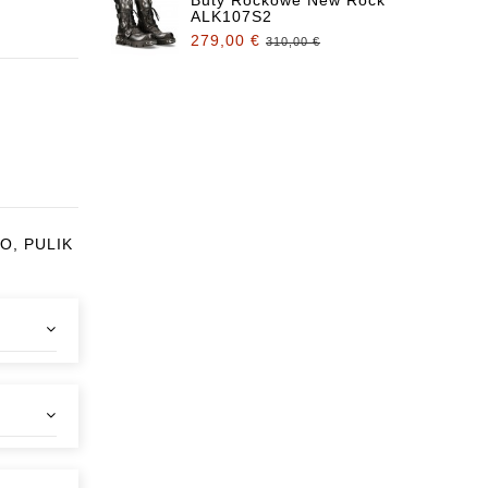
ALK107S2
279,00 €
310,00 €
RO, PULIK