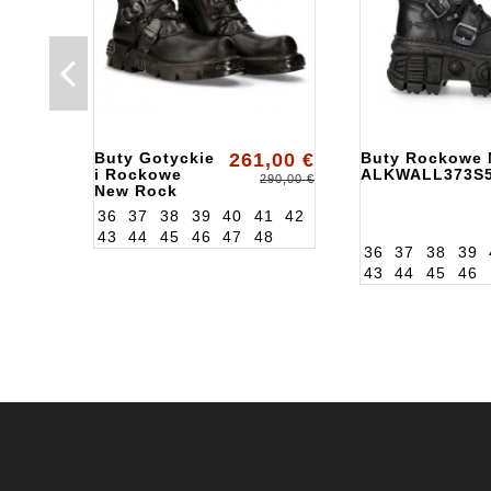
Buty Gotyckie
261,00 €
Buty Rockowe 
i Rockowe
ALKWALL373S
290,00 €
New Rock
ALK391S18
36
37
38
39
40
41
42
43
44
45
46
47
48
36
37
38
39
43
44
45
46