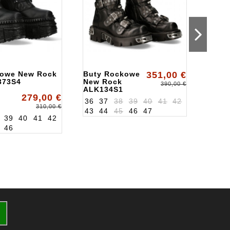
kowe New Rock
Buty Rockowe
351,00 €
Buty 
373S4
New Rock
i Ro
390,00 €
ALK134S1
New 
279,00 €
ALK3
36
37
38
39
40
41
42
36
3
310,00 €
43
44
45
46
47
43
4
39
40
41
42
46