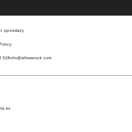
i sprzedaży
Policy
4 518
info@allnewrock.com
ota.es