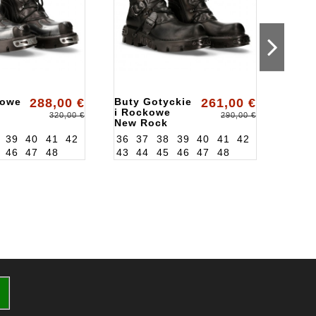
kowe
288,00 €
Buty Gotyckie
261,00 €
Buty
i Rockowe
New 
320,00 €
290,00 €
New Rock
WALL
ALK391S18
39
40
41
42
36
37
38
39
40
41
42
36
3
46
47
48
43
44
45
46
47
48
43
4