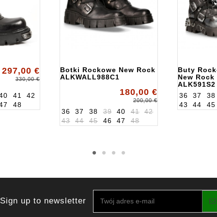
297,00 €
Botki Rockowe New Rock
Buty Roc
ALKWALL988C1
New Rock
330,00 €
ALK591S2
180,00 €
40
41
42
36
37
38
200,00 €
47
48
43
44
45
36
37
38
39
40
41
42
43
44
45
46
47
48
Sign up to newsletter