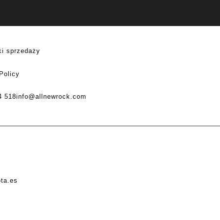
i sprzedaży
Policy
4 518
info@allnewrock.com
ota.es