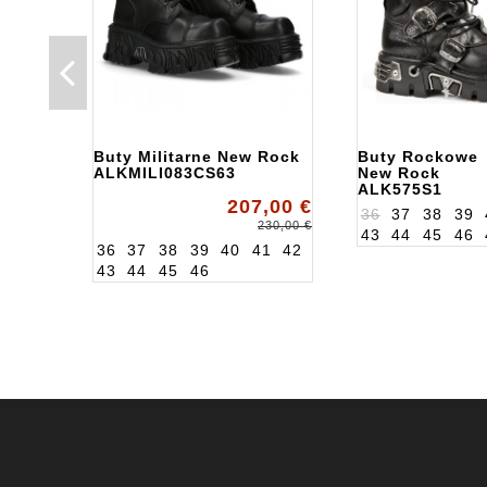
Buty Militarne New Rock
Buty Rockowe
ALKMILI083CS63
New Rock
ALK575S1
207,00 €
36
37
38
39
230,00 €
43
44
45
46
36
37
38
39
40
41
42
43
44
45
46